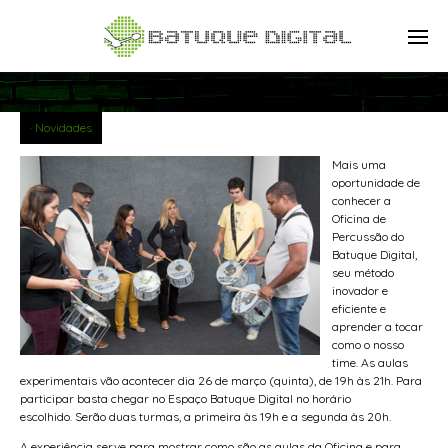
Novidades
Mais uma
oportunidade de
conhecer a
Oficina de
Percussão do
Batuque Digital,
seu método
inovador e
eficiente e
aprender a tocar
como o nosso
time. As aulas
experimentais vão acontecer dia 26 de março (quinta), de 19h às 21h. Para
participar basta chegar no Espaço Batuque Digital no horário
escolhido. Serão duas turmas, a primeira às 19h e a segunda às 20h.
A experiência serve para mostrar como são as aulas da Oficina e para