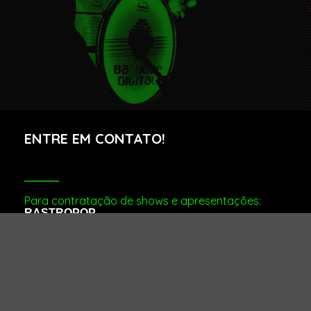
ENTRE EM CONTATO!
Para contratação de shows e apresentações:
RASTROPOP
Rua Visconde de Pirajá, 596, sala 201.
Ipanema – Rio de Janeiro – RJ
Cep.: 22410-002
Telefone/Fax: +55 (21) 3875-7570
batuquedigital@rastropop.com.br